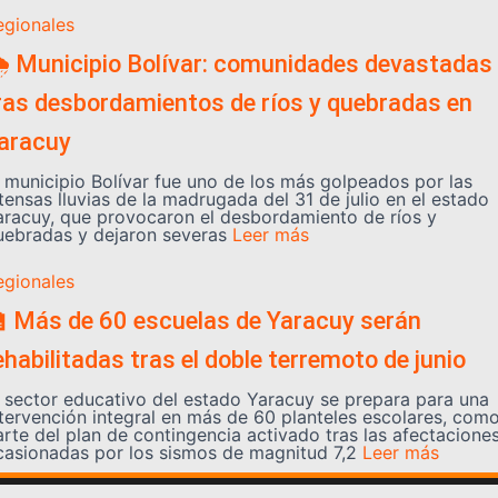
egionales
️ Municipio Bolívar: comunidades devastadas
ras desbordamientos de ríos y quebradas en
aracuy
l municipio Bolívar fue uno de los más golpeados por las
tensas lluvias de la madrugada del 31 de julio en el estado
aracuy, que provocaron el desbordamiento de ríos y
uebradas y dejaron severas
Leer más
egionales
 Más de 60 escuelas de Yaracuy serán
ehabilitadas tras el doble terremoto de junio
l sector educativo del estado Yaracuy se prepara para una
ntervención integral en más de 60 planteles escolares, com
arte del plan de contingencia activado tras las afectacione
casionadas por los sismos de magnitud 7,2
Leer más